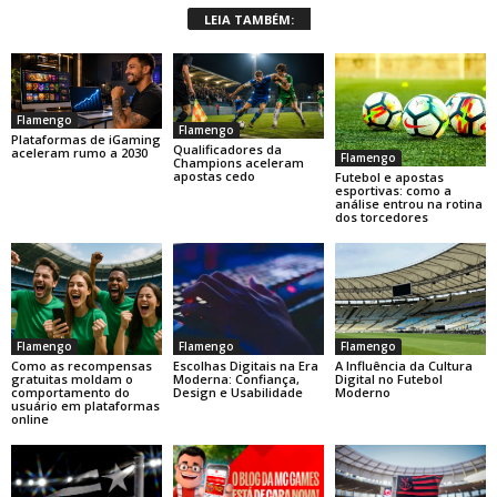
LEIA TAMBÉM:
Flamengo
Flamengo
Plataformas de iGaming
Qualificadores da
aceleram rumo a 2030
Flamengo
Champions aceleram
apostas cedo
Futebol e apostas
esportivas: como a
análise entrou na rotina
dos torcedores
Flamengo
Flamengo
Flamengo
Como as recompensas
Escolhas Digitais na Era
A Influência da Cultura
gratuitas moldam o
Moderna: Confiança,
Digital no Futebol
comportamento do
Design e Usabilidade
Moderno
usuário em plataformas
online