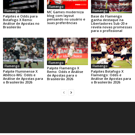
Flamengo
Flamengo
Flamengo
MC Games moderniza
blog com layout
Base do Flamengo
Palpites e Odds para
pensando no usuário e
ganha destaque na
Botafogo X Remo:
suas preferências
Libertadores Sub-20 e
Análise de Apostas no
revela novas promessas
Brasileirão
para o profissional
Flamengo
Flamengo
Flamengo
Palpite Flamengo X
Palpite Fluminense X
Palpites Botafogo X
Remo: Odds e Análise
Atlético-MG: Odds e
Flamengo: Odds e
de Apostas para o
Análise de Apostas para
Análise de Apostas para
Brasileirão 2026
o Brasileirão 2026
o Brasileirão 2026