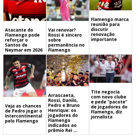
Flamengo marca
reunião para
discutir
Atacante do
Vai renovar?
renovação
Flamengo pode
Rossi é sincero
importante
reforçar o
sobre
Santos de
permanência no
Neymar em 2026
Flamengo
Tite negocia
Arrascaeta,
com novo clube
Rossi, Danilo,
e pede “pacote”
Pedro e Bruno
Veja as chances
de jogadores do
Henrique: os
de Pedro jogar o
Flamengo, diz
jogadores do
Intercontinental
jornalista
Flamengo
pelo Flamengo
indicados ao
prêmio Rei ...