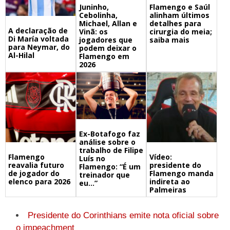
Juninho,
Flamengo e Saúl
Cebolinha,
alinham últimos
Michael, Allan e
detalhes para
A declaração de
Vinã: os
cirurgia do meia;
Di María voltada
jogadores que
saiba mais
para Neymar, do
podem deixar o
Al-Hilal
Flamengo em
2026
Ex-Botafogo faz
análise sobre o
trabalho de Filipe
Flamengo
Vídeo:
Luís no
reavalia futuro
presidente do
Flamengo: “É um
de jogador do
Flamengo manda
treinador que
elenco para 2026
indireta ao
eu…”
Palmeiras
Presidente do Corinthians emite nota oficial sobre
o impeachment