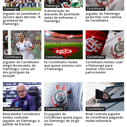
Flamengo
Flamengo
Corinthians
A declaração do
Jogador do Juventude é
Jogador do Flamengo
atacante do Juventude
sincero após derrota: “A
posta foto com camisa
antes de enfrentar o
grandeza do
do Corinthians
Flamengo
Flamengo…
Corinthians
Corinthians
Corinthians
Jogador do Corinthians
Ex-Corinthians revela
Corinthians tentou ‘usar’
elege Arrascaeta, do
que quase assinou com
o Flamengo para
Flamengo, como um
o Flamengo
assinar com novo
dos principais da
patrocinador
posição
Corinthians
Corinthians
Corinthians
Reviravolta! Corinthians
Ex-jogador do
Rival contrata jogador
tentou contratar
Corinthians quase jogou
do Corinthians pagando
jogador do Flamengo a
no Flamengo de Jorge
multa milionária
pedido de Dorival
Jesus