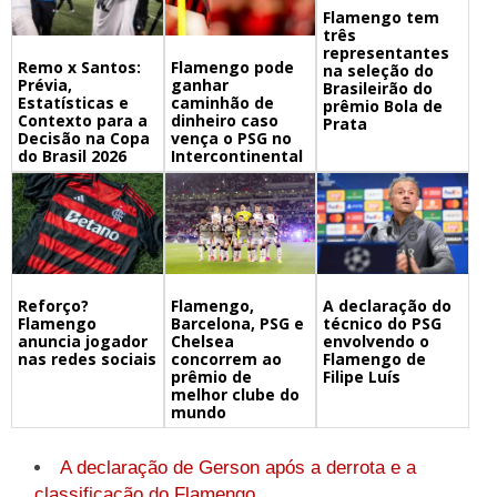
Flamengo tem
três
representantes
Remo x Santos:
Flamengo pode
na seleção do
Prévia,
ganhar
Brasileirão do
Estatísticas e
caminhão de
prêmio Bola de
Contexto para a
dinheiro caso
Prata
Decisão na Copa
vença o PSG no
do Brasil 2026
Intercontinental
Flamengo,
A declaração do
Reforço?
Barcelona, PSG e
técnico do PSG
Flamengo
Chelsea
envolvendo o
anuncia jogador
concorrem ao
Flamengo de
nas redes sociais
prêmio de
Filipe Luís
melhor clube do
mundo
A declaração de Gerson após a derrota e a
classificação do Flamengo