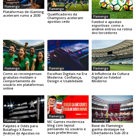
Flamengo
Flamengo
Plataformas de iGaming
Qualificadores da
aceleram rumo a 2030
Flamengo
Champions aceleram
apostas cedo
Futebol e apostas
esportivas: como a
análise entrou na rotina
dos torcedores
Flamengo
Flamengo
Flamengo
Como as recompensas
Escolhas Digitais na Era
A Influência da Cultura
gratuitas moldam o
Moderna: Confiança,
Digital no Futebol
comportamento do
Design e Usabilidade
Moderno
usuário em plataformas
online
Flamengo
Flamengo
Flamengo
MC Games moderniza
blog com layout
Base do Flamengo
Palpites e Odds para
pensando no usuário e
ganha destaque na
Botafogo X Remo:
suas preferências
Libertadores Sub-20 e
Análise de Apostas no