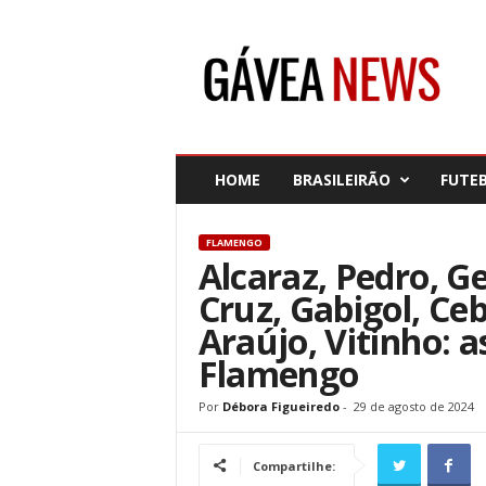
G
á
v
e
a
N
e
HOME
BRASILEIRÃO
FUTE
w
s
FLAMENGO
Alcaraz, Pedro, G
Cruz, Gabigol, Ceb
Araújo, Vitinho: 
Flamengo
Por
Débora Figueiredo
-
29 de agosto de 2024
Compartilhe: