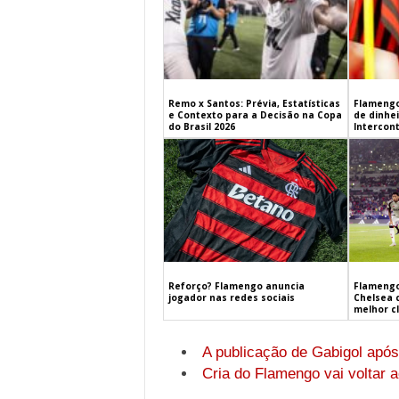
Remo x Santos: Prévia, Estatísticas
Flamengo
e Contexto para a Decisão na Copa
de dinhe
do Brasil 2026
Intercont
Flamengo
Reforço? Flamengo anuncia
Chelsea 
jogador nas redes sociais
melhor c
A publicação de Gabigol após
Cria do Flamengo vai voltar 