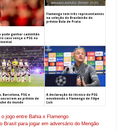
Flamengo tem três representantes
na seleção do Brasileirão do
prêmio Bola de Prata
 pode ganhar caminhão
iro caso vença o PSG no
inental
, Barcelona, PSG e
A declaração do técnico do PSG
concorrem ao prêmio de
envolvendo o Flamengo de Filipe
lube do mundo
Luís
 o jogo entre Bahia x Flamengo
ao Brasil para jogar em adversário do Mengão