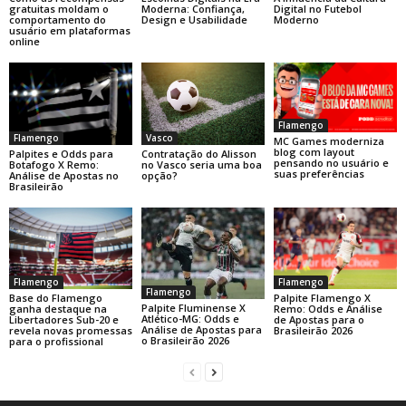
gratuitas moldam o
Moderna: Confiança,
Digital no Futebol
comportamento do
Design e Usabilidade
Moderno
usuário em plataformas
online
Flamengo
Flamengo
Vasco
MC Games moderniza
blog com layout
Palpites e Odds para
Contratação do Alisson
pensando no usuário e
Botafogo X Remo:
no Vasco seria uma boa
suas preferências
Análise de Apostas no
opção?
Brasileirão
Flamengo
Flamengo
Flamengo
Base do Flamengo
Palpite Flamengo X
Palpite Fluminense X
ganha destaque na
Remo: Odds e Análise
Atlético-MG: Odds e
Libertadores Sub-20 e
de Apostas para o
Análise de Apostas para
revela novas promessas
Brasileirão 2026
o Brasileirão 2026
para o profissional