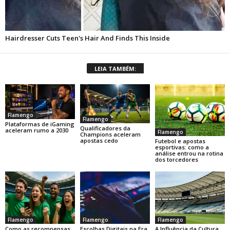
LEIA TAMBÉM:
Flamengo
Flamengo
Plataformas de iGaming
Qualificadores da
aceleram rumo a 2030
Flamengo
Champions aceleram
apostas cedo
Futebol e apostas
esportivas: como a
análise entrou na rotina
dos torcedores
Flamengo
Flamengo
Flamengo
Como as recompensas
Escolhas Digitais na Era
A Influência da Cultura