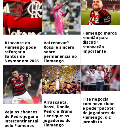
Flamengo marca
reunião para
discutir
Atacante do
Vai renovar?
renovação
Flamengo pode
Rossi é sincero
importante
reforçar o
sobre
Santos de
permanência no
Neymar em 2026
Flamengo
Tite negocia
Arrascaeta,
com novo clube
Rossi, Danilo,
e pede “pacote”
Pedro e Bruno
Veja as chances
de jogadores do
Henrique: os
de Pedro jogar o
Flamengo, diz
jogadores do
Intercontinental
jornalista
Flamengo
pelo Flamengo