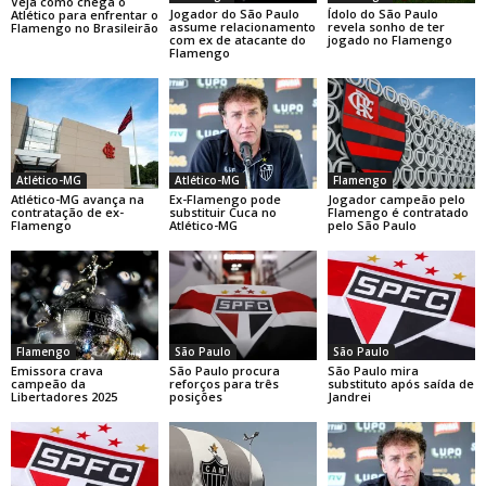
Veja como chega o
Jogador do São Paulo
Ídolo do São Paulo
Atlético para enfrentar o
assume relacionamento
revela sonho de ter
Flamengo no Brasileirão
com ex de atacante do
jogado no Flamengo
Flamengo
Atlético-MG
Atlético-MG
Flamengo
Atlético-MG avança na
Ex-Flamengo pode
Jogador campeão pelo
contratação de ex-
substituir Cuca no
Flamengo é contratado
Flamengo
Atlético-MG
pelo São Paulo
Flamengo
São Paulo
São Paulo
Emissora crava
São Paulo procura
São Paulo mira
campeão da
reforços para três
substituto após saída de
Libertadores 2025
posições
Jandrei