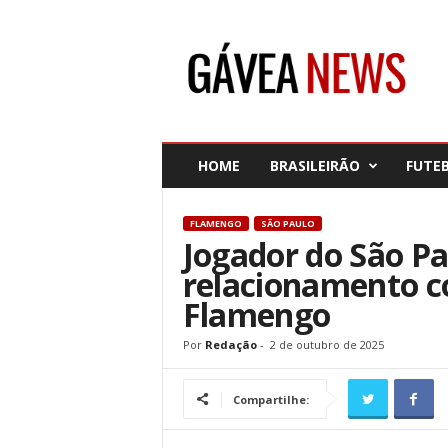
G
á
v
e
a
N
e
HOME
BRASILEIRÃO
FUTE
w
s
FLAMENGO
SÃO PAULO
Jogador do São P
relacionamento c
Flamengo
Por
Redação
-
2 de outubro de 2025
Compartilhe: