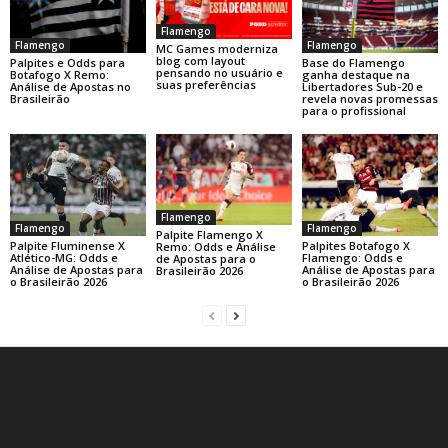
Flamengo
Flamengo
Flamengo
MC Games moderniza
blog com layout
Base do Flamengo
Palpites e Odds para
pensando no usuário e
ganha destaque na
Botafogo X Remo:
suas preferências
Libertadores Sub-20 e
Análise de Apostas no
revela novas promessas
Brasileirão
para o profissional
Flamengo
Flamengo
Flamengo
Palpite Flamengo X
Palpite Fluminense X
Palpites Botafogo X
Remo: Odds e Análise
Atlético-MG: Odds e
Flamengo: Odds e
de Apostas para o
Análise de Apostas para
Análise de Apostas para
Brasileirão 2026
o Brasileirão 2026
o Brasileirão 2026