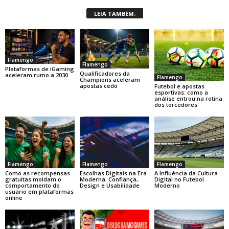
LEIA TAMBÉM:
Flamengo
Flamengo
Plataformas de iGaming
Qualificadores da
aceleram rumo a 2030
Flamengo
Champions aceleram
apostas cedo
Futebol e apostas
esportivas: como a
análise entrou na rotina
dos torcedores
Flamengo
Flamengo
Flamengo
Como as recompensas
Escolhas Digitais na Era
A Influência da Cultura
gratuitas moldam o
Moderna: Confiança,
Digital no Futebol
comportamento do
Design e Usabilidade
Moderno
usuário em plataformas
online