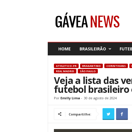
G
á
v
e
a
N
e
HOME
BRASILEIRÃO
FUTE
w
s
ATHLETICO-PR
BRAGANTINO
CORINTHIANS
REAL MADRID
SÃO PAULO
Veja a lista das v
futebol brasileir
Por
Emilly Lima
-
30 de agosto de 2024
Compartilhe: