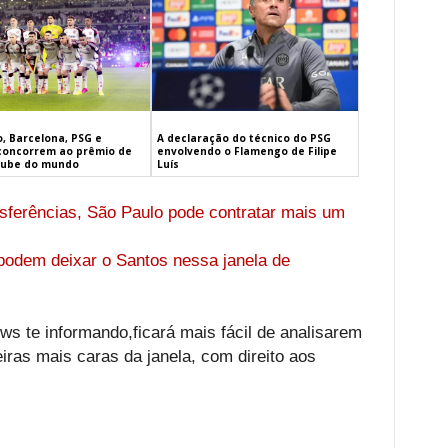
, Barcelona, PSG e
A declaração do técnico do PSG
concorrem ao prêmio de
envolvendo o Flamengo de Filipe
lube do mundo
Luís
ansferências, São Paulo pode contratar mais um
podem deixar o Santos nessa janela de
s te informando,ficará mais fácil de analisarem
eiras mais caras da janela, com direito aos