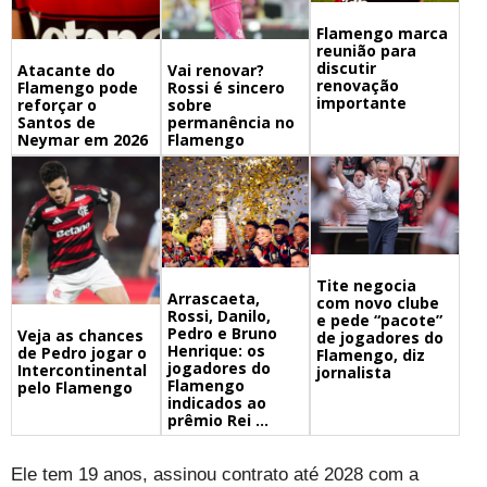
Flamengo marca
reunião para
discutir
Atacante do
Vai renovar?
renovação
Flamengo pode
Rossi é sincero
importante
reforçar o
sobre
Santos de
permanência no
Neymar em 2026
Flamengo
Tite negocia
Arrascaeta,
com novo clube
Rossi, Danilo,
e pede “pacote”
Pedro e Bruno
Veja as chances
de jogadores do
Henrique: os
de Pedro jogar o
Flamengo, diz
jogadores do
Intercontinental
jornalista
Flamengo
pelo Flamengo
indicados ao
prêmio Rei ...
Ele tem 19 anos, assinou contrato até 2028 com a