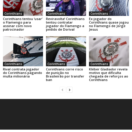
Corinthians
Corinthians
Corinthians
Corinthians tentou ‘usar’
Reviravolta! Corinthians
Ex-jogador do
o Flamengo para
tentou contratar
Corinthians quase jogou
assinar com novo
jogador do Flamengo a
no Flamengo de Jorge
patrocinador
pedido de Dorival
Jesus
Corinthians
Corinthians
Corinthians
Rival contrata jogador
Corinthians corre risco
Kléber Gladiador revela
do Corinthians pagando
de punição no
motivo que dificulta
multa milionária
Brasileirão por transfer
chegada de reforços ao
ban
Corinthians