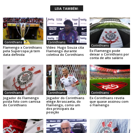
LEIA TAMBÉM:
Corinthians
Corinthians
Corinthians
Flamengo x Corinthians
Vídeo: Hugo Souza cita
Ex-Flamengo pode
pela Supercopa já tem
Flamengo durante
deixar o Corinthians por
data definida
coletiva do Corinthians
conta de alto salário
Corinthians
Corinthians
Corinthians
Jogador do Flamengo
Jogador do Corinthians
Ex-Corinthians revela
posta foto com camisa
elege Arrascaeta, do
que quase assinou com
do Corinthians
Flamengo, como um
o Flamengo
dos principais da
posição