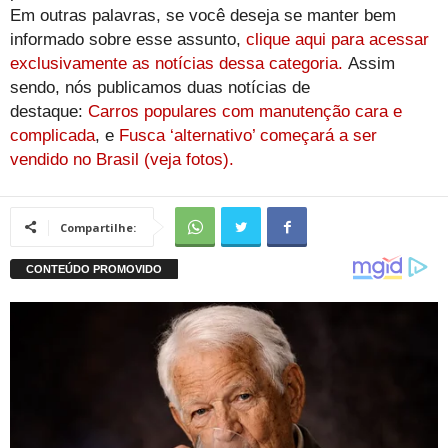
Em outras palavras, se você deseja se manter bem
informado sobre esse assunto,
clique aqui para acessar
exclusivamente as notícias dessa categoria.
Assim
sendo, nós publicamos duas notícias de
destaque:
Carros populares com manutenção cara e
complicada
, e
Fusca ‘alternativo’ começará a ser
vendido no Brasil (veja fotos).
Compartilhe: