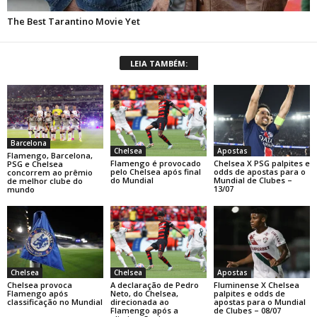
LEIA TAMBÉM:
Barcelona
Chelsea
Apostas
Flamengo, Barcelona,
Flamengo é provocado
Chelsea X PSG palpites e
PSG e Chelsea
pelo Chelsea após final
odds de apostas para o
concorrem ao prêmio
do Mundial
Mundial de Clubes –
de melhor clube do
13/07
mundo
Chelsea
Chelsea
Apostas
Chelsea provoca
A declaração de Pedro
Fluminense X Chelsea
Flamengo após
Neto, do Chelsea,
palpites e odds de
classificação no Mundial
direcionada ao
apostas para o Mundial
Flamengo após a
de Clubes – 08/07