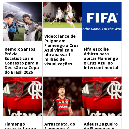
Vídeo: lance de
Pulgar em
Flamengo x Cruz
Remo x Santos:
Fifa escolhe
Azul viraliza e
Prévia,
árbitro para
ultrapassa 1
Estatísticas e
apitar Flamengo
milhão de
Contexto para a
x Cruz Azul no
visualizações
Decisão na Copa
Intercontinental
do Brasil 2026
Flamengo
Arrascaeta, do
Adeus! Zagueiro
reavalia futuro
Flamengo, é
do Flamengo é