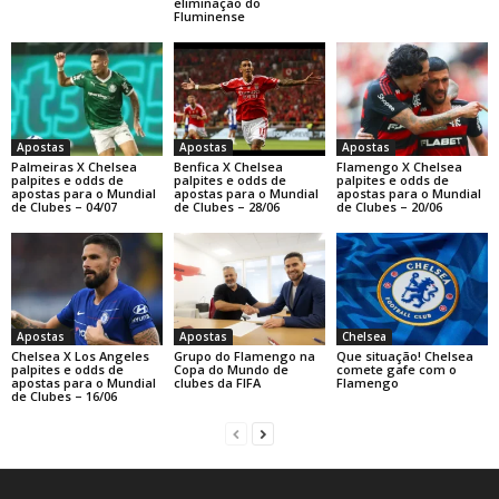
eliminação do
Fluminense
Apostas
Apostas
Apostas
Palmeiras X Chelsea
Benfica X Chelsea
Flamengo X Chelsea
palpites e odds de
palpites e odds de
palpites e odds de
apostas para o Mundial
apostas para o Mundial
apostas para o Mundial
de Clubes – 04/07
de Clubes – 28/06
de Clubes – 20/06
Apostas
Apostas
Chelsea
Chelsea X Los Angeles
Grupo do Flamengo na
Que situação! Chelsea
palpites e odds de
Copa do Mundo de
comete gafe com o
apostas para o Mundial
clubes da FIFA
Flamengo
de Clubes – 16/06