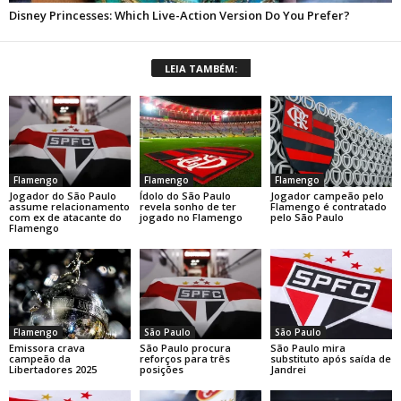
LEIA TAMBÉM:
Flamengo
Flamengo
Flamengo
Jogador do São Paulo
Ídolo do São Paulo
Jogador campeão pelo
assume relacionamento
revela sonho de ter
Flamengo é contratado
com ex de atacante do
jogado no Flamengo
pelo São Paulo
Flamengo
Flamengo
São Paulo
São Paulo
Emissora crava
São Paulo procura
São Paulo mira
campeão da
reforços para três
substituto após saída de
Libertadores 2025
posições
Jandrei