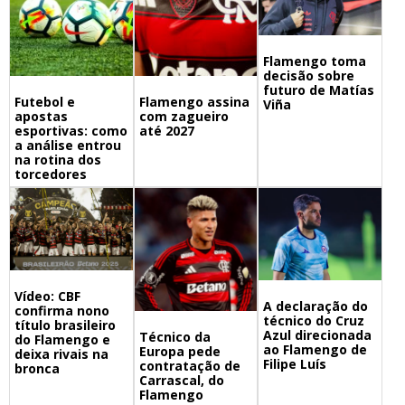
Flamengo toma
decisão sobre
futuro de Matías
Futebol e
Flamengo assina
Viña
apostas
com zagueiro
esportivas: como
até 2027
a análise entrou
na rotina dos
torcedores
Vídeo: CBF
A declaração do
confirma nono
técnico do Cruz
título brasileiro
Azul direcionada
Técnico da
do Flamengo e
ao Flamengo de
Europa pede
deixa rivais na
Filipe Luís
contratação de
bronca
Carrascal, do
Flamengo