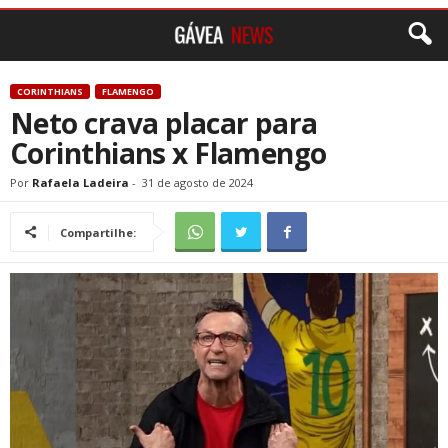
CORINTHIANS
FLAMENGO
Neto crava placar para
Corinthians x Flamengo
Por
Rafaela Ladeira
-
31 de agosto de 2024
Compartilhe: