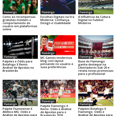
Flamengo
Flamengo
Flamengo
Como as recompensas
Escolhas Digitais na Era
A Influência da Cultura
gratuitas moldam o
Moderna: Confiança,
Digital no Futebol
comportamento do
Design e Usabilidade
Moderno
usuário em plataformas
online
Flamengo
Flamengo
Flamengo
MC Games moderniza
blog com layout
Base do Flamengo
Palpites e Odds para
pensando no usuário e
ganha destaque na
Botafogo X Remo:
suas preferências
Libertadores Sub-20 e
Análise de Apostas no
revela novas promessas
Brasileirão
para o profissional
Flamengo
Flamengo
Flamengo
Palpite Flamengo X
Palpite Fluminense X
Palpites Botafogo X
Remo: Odds e Análise
Atlético-MG: Odds e
Flamengo: Odds e
de Apostas para o
Análise de Apostas para
Análise de Apostas para
Brasileirão 2026