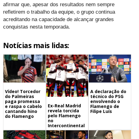
afirmar que, apesar dos resultados nem sempre
refletirem o trabalho da equipe, o grupo continua
acreditando na capacidade de alcançar grandes
conquistas nesta temporada.
Notícias mais lidas:
A declaração do
Vídeo! Torcedor
técnico do PSG
do Palmeiras
envolvendo o
paga promessa
Ex-Real Madrid
Flamengo de
e raspa o cabelo
revela torcida
Filipe Luís
cantando hino
pelo Flamengo
do Flamengo
no
Intercontinental