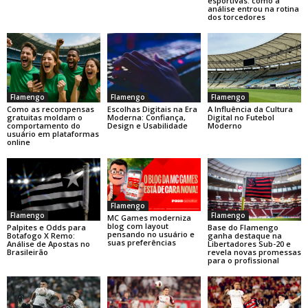
esportivas: como a
análise entrou na rotina
dos torcedores
Flamengo
Flamengo
Flamengo
Como as recompensas
Escolhas Digitais na Era
A Influência da Cultura
gratuitas moldam o
Moderna: Confiança,
Digital no Futebol
comportamento do
Design e Usabilidade
Moderno
usuário em plataformas
online
Flamengo
Flamengo
Flamengo
MC Games moderniza
blog com layout
Base do Flamengo
Palpites e Odds para
pensando no usuário e
ganha destaque na
Botafogo X Remo:
suas preferências
Libertadores Sub-20 e
Análise de Apostas no
revela novas promessas
Brasileirão
para o profissional