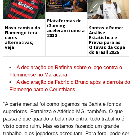
Plataformas de
iGaming
Nova camisa do
Santos x Remo:
aceleram rumo a
Flamengo terá
Análise
2030
cores
Estatística e
alternativas;
Prévia para as
veja
Oitavas da Copa
do Brasil 2026
A declaração de Rafinha sobre o jogo contra o
Fluminense no Maracanã
A declaração de Fabrício Bruno após a derrota do
Flamengo para o Corinthians
“A parte mental foi como jogamos na Bahia e fomos
superiores. Fortaleza e Atlético-MG, também. O que
passa é que quando a bola não entra, todo trabalho é
visto como ruim. Mas estamos fazendo um grande
trabalho, e os jogadores acreditam. Para fora, pode ser