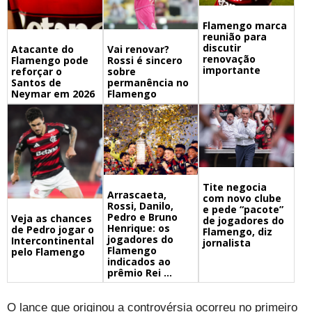
Flamengo marca
reunião para
discutir
Atacante do
Vai renovar?
renovação
Flamengo pode
Rossi é sincero
importante
reforçar o
sobre
Santos de
permanência no
Neymar em 2026
Flamengo
Tite negocia
Arrascaeta,
com novo clube
Rossi, Danilo,
e pede “pacote”
Pedro e Bruno
Veja as chances
de jogadores do
Henrique: os
de Pedro jogar o
Flamengo, diz
jogadores do
Intercontinental
jornalista
Flamengo
pelo Flamengo
indicados ao
prêmio Rei ...
O lance que originou a controvérsia ocorreu no primeiro