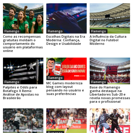
Flamengo
Flamengo
Flamengo
Como as recompensas
Escolhas Digitais na Era
A Influência da Cultura
gratuitas moldam o
Moderna: Confiança,
Digital no Futebol
comportamento do
Design e Usabilidade
Moderno
usuário em plataformas
online
Flamengo
Flamengo
Flamengo
MC Games moderniza
blog com layout
Base do Flamengo
Palpites e Odds para
pensando no usuário e
ganha destaque na
Botafogo X Remo:
suas preferências
Libertadores Sub-20 e
Análise de Apostas no
revela novas promessas
Brasileirão
para o profissional
Flamengo