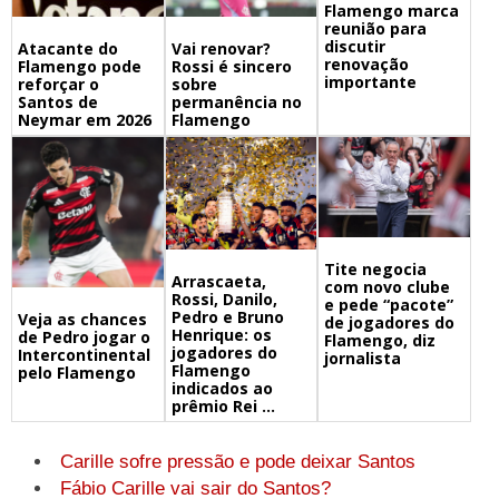
Flamengo marca
reunião para
discutir
Atacante do
Vai renovar?
renovação
Flamengo pode
Rossi é sincero
importante
reforçar o
sobre
Santos de
permanência no
Neymar em 2026
Flamengo
Tite negocia
Arrascaeta,
com novo clube
Rossi, Danilo,
e pede “pacote”
Pedro e Bruno
Veja as chances
de jogadores do
Henrique: os
de Pedro jogar o
Flamengo, diz
jogadores do
Intercontinental
jornalista
Flamengo
pelo Flamengo
indicados ao
prêmio Rei ...
Carille sofre pressão e pode deixar Santos
Fábio Carille vai sair do Santos?