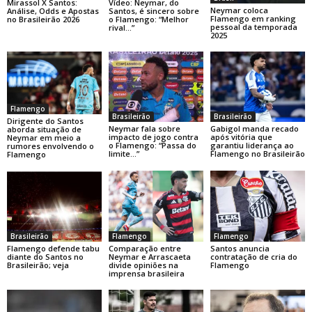
Mirassol X Santos:
Vídeo: Neymar, do
Neymar coloca
Análise, Odds e Apostas
Santos, é sincero sobre
Flamengo em ranking
no Brasileirão 2026
o Flamengo: “Melhor
pessoal da temporada
rival…”
2025
Flamengo
Brasileirão
Brasileirão
Dirigente do Santos
Neymar fala sobre
Gabigol manda recado
aborda situação de
impacto de jogo contra
após vitória que
Neymar em meio a
o Flamengo: “Passa do
garantiu liderança ao
rumores envolvendo o
limite…”
Flamengo no Brasileirão
Flamengo
Brasileirão
Flamengo
Flamengo
Flamengo defende tabu
Comparação entre
Santos anuncia
diante do Santos no
Neymar e Arrascaeta
contratação de cria do
Brasileirão; veja
divide opiniões na
Flamengo
imprensa brasileira