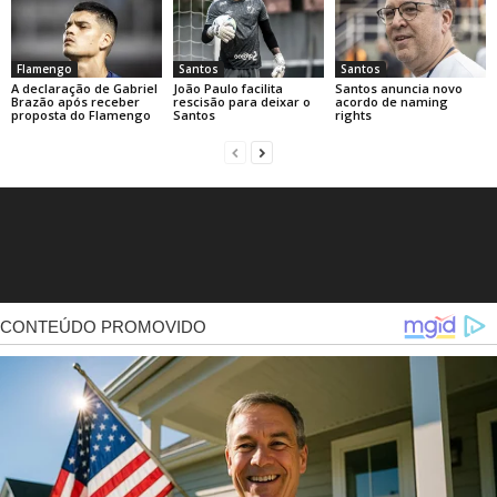
Flamengo
Santos
Santos
A declaração de Gabriel
João Paulo facilita
Santos anuncia novo
Brazão após receber
rescisão para deixar o
acordo de naming
proposta do Flamengo
Santos
rights