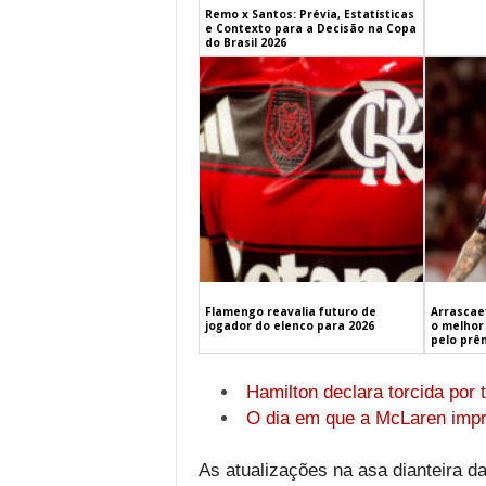
Remo x Santos: Prévia, Estatísticas
e Contexto para a Decisão na Copa
do Brasil 2026
Flamengo reavalia futuro de
Arrascaet
jogador do elenco para 2026
o melhor 
pelo prê
Hamilton declara torcida por 
O dia em que a McLaren impr
As atualizações na asa dianteira d