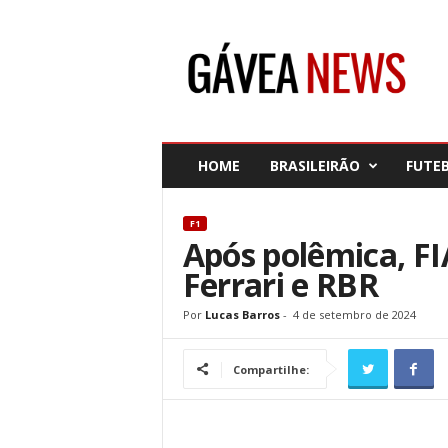
G
á
v
e
a
N
e
HOME
BRASILEIRÃO
FUTE
w
s
F1
Após polêmica, FI
Ferrari e RBR
Por
Lucas Barros
-
4 de setembro de 2024
Compartilhe: