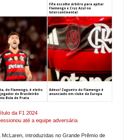
Fifa escolhe árbitro para apitar
Flamengo x Cruz Azul no
Intercontinental
a, do Flamengo, é eleito
Adeus! Zagueiro do Flamengo é
jogador do Brasileirão
anunciado em clube da Europa
mio Bola de Prata
título da F1 2024
essionou até a equipe adversária
a McLaren, introduzidas no Grande Prêmio de