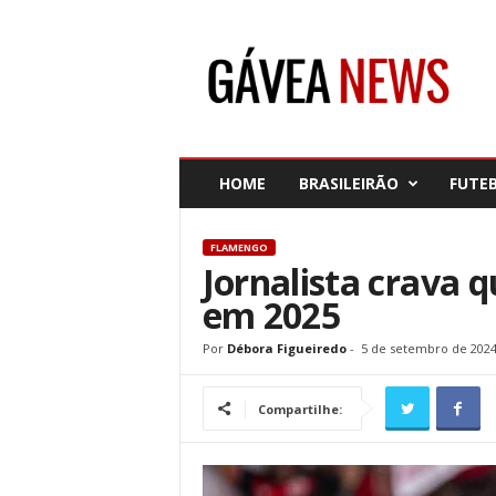
G
á
v
e
a
N
e
HOME
BRASILEIRÃO
FUTE
w
s
FLAMENGO
Jornalista crava q
em 2025
Por
Débora Figueiredo
-
5 de setembro de 202
Compartilhe: