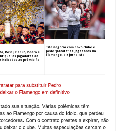
Tite negocia com novo clube e
pede “pacote” de jogadores do
a, Rossi, Danilo, Pedro e
Flamengo, diz jornalista
nrique: os jogadores do
 indicados ao prêmio Rei
tratar para substituir Pedro
deixar o Flamengo em definitivo
litado sua situação. Várias polêmicas têm
s ao Flamengo por causa do ídolo, que perdeu
 torcedores. Com o contrato prestes a expirar, não
ou deixar o clube. Muitas especulações cercam o