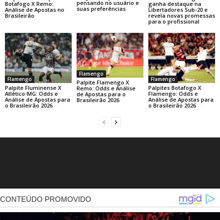
pensando no usuário e
ganha destaque na
Botafogo X Remo:
suas preferências
Libertadores Sub-20 e
Análise de Apostas no
revela novas promessas
Brasileirão
para o profissional
Flamengo
Flamengo
Flamengo
Palpite Flamengo X
Palpite Fluminense X
Palpites Botafogo X
Remo: Odds e Análise
Atlético-MG: Odds e
Flamengo: Odds e
de Apostas para o
Análise de Apostas para
Análise de Apostas para
Brasileirão 2026
o Brasileirão 2026
o Brasileirão 2026