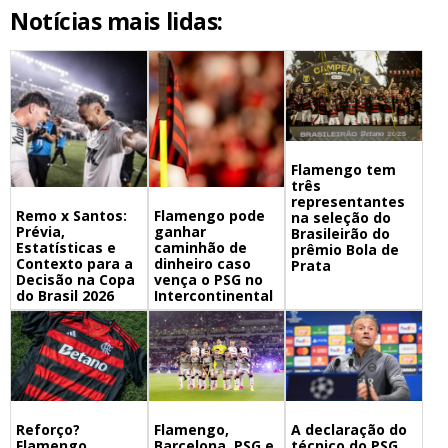
Notícias mais lidas:
Flamengo tem
três
representantes
Remo x Santos:
Flamengo pode
na seleção do
Prévia,
ganhar
Brasileirão do
Estatísticas e
caminhão de
prêmio Bola de
Contexto para a
dinheiro caso
Prata
Decisão na Copa
vença o PSG no
do Brasil 2026
Intercontinental
Flamengo,
A declaração do
Reforço?
Barcelona, PSG e
técnico do PSG
Flamengo