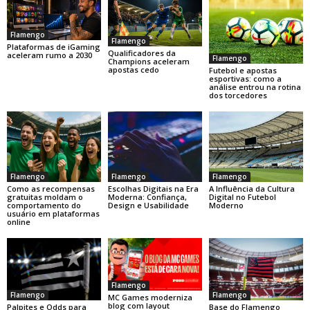
Flamengo
Flamengo
Plataformas de iGaming
Qualificadores da
aceleram rumo a 2030
Flamengo
Champions aceleram
apostas cedo
Futebol e apostas
esportivas: como a
análise entrou na rotina
dos torcedores
Flamengo
Flamengo
Flamengo
Como as recompensas
Escolhas Digitais na Era
A Influência da Cultura
gratuitas moldam o
Moderna: Confiança,
Digital no Futebol
comportamento do
Design e Usabilidade
Moderno
usuário em plataformas
online
Flamengo
Flamengo
Flamengo
MC Games moderniza
blog com layout
Base do Flamengo
Palpites e Odds para