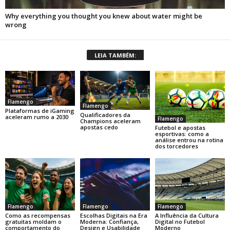
LEIA TAMBÉM:
Flamengo
Flamengo
Plataformas de iGaming
Qualificadores da
aceleram rumo a 2030
Flamengo
Champions aceleram
apostas cedo
Futebol e apostas
esportivas: como a
análise entrou na rotina
dos torcedores
Flamengo
Flamengo
Flamengo
Como as recompensas
Escolhas Digitais na Era
A Influência da Cultura
gratuitas moldam o
Moderna: Confiança,
Digital no Futebol
comportamento do
Design e Usabilidade
Moderno