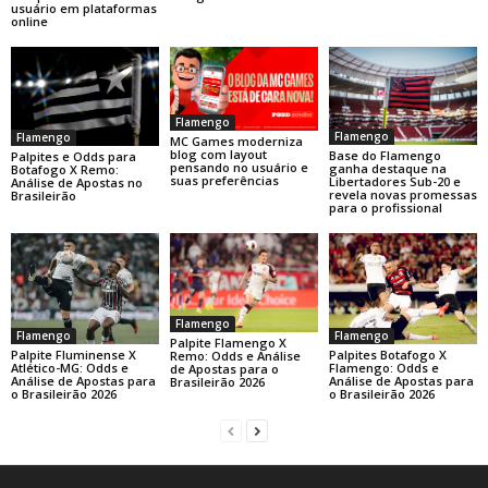
usuário em plataformas
online
Flamengo
Flamengo
Flamengo
MC Games moderniza
blog com layout
Base do Flamengo
Palpites e Odds para
pensando no usuário e
ganha destaque na
Botafogo X Remo:
suas preferências
Libertadores Sub-20 e
Análise de Apostas no
revela novas promessas
Brasileirão
para o profissional
Flamengo
Flamengo
Flamengo
Palpite Flamengo X
Palpite Fluminense X
Palpites Botafogo X
Remo: Odds e Análise
Atlético-MG: Odds e
Flamengo: Odds e
de Apostas para o
Análise de Apostas para
Análise de Apostas para
Brasileirão 2026
o Brasileirão 2026
o Brasileirão 2026