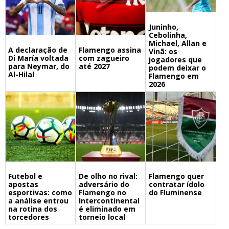
Juninho,
Cebolinha,
Michael, Allan e
A declaração de
Flamengo assina
Vinã: os
Di María voltada
com zagueiro
jogadores que
para Neymar, do
até 2027
podem deixar o
Al-Hilal
Flamengo em
2026
Futebol e
De olho no rival:
Flamengo quer
apostas
adversário do
contratar ídolo
esportivas: como
Flamengo no
do Fluminense
a análise entrou
Intercontinental
na rotina dos
é eliminado em
torcedores
torneio local