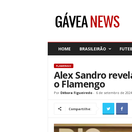
G
á
v
e
a
N
e
HOME
BRASILEIRÃO
FUTE
w
s
FLAMENGO
Alex Sandro revel
o Flamengo
Por
Débora Figueiredo
-
6 de setembro de 202
Compartilhe: