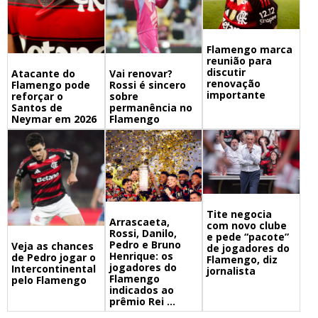
Flamengo marca
reunião para
discutir
Atacante do
Vai renovar?
renovação
Flamengo pode
Rossi é sincero
importante
reforçar o
sobre
Santos de
permanência no
Neymar em 2026
Flamengo
Tite negocia
Arrascaeta,
com novo clube
Rossi, Danilo,
e pede “pacote”
Pedro e Bruno
Veja as chances
de jogadores do
Henrique: os
de Pedro jogar o
Flamengo, diz
jogadores do
Intercontinental
jornalista
Flamengo
pelo Flamengo
indicados ao
prêmio Rei ...