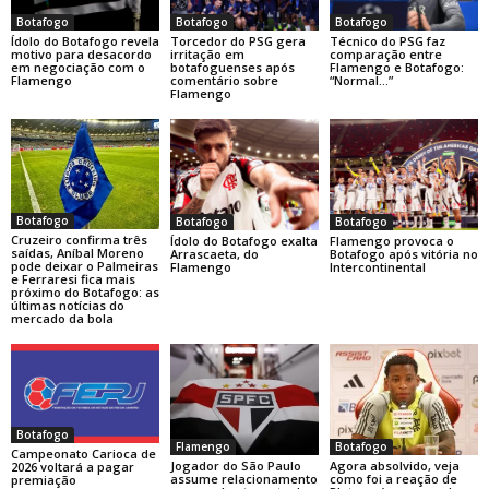
Botafogo
Botafogo
Botafogo
Ídolo do Botafogo revela
Torcedor do PSG gera
Técnico do PSG faz
motivo para desacordo
irritação em
comparação entre
em negociação com o
botafoguenses após
Flamengo e Botafogo:
Flamengo
comentário sobre
“Normal…”
Flamengo
Botafogo
Botafogo
Botafogo
Cruzeiro confirma três
Ídolo do Botafogo exalta
Flamengo provoca o
saídas, Aníbal Moreno
Arrascaeta, do
Botafogo após vitória no
pode deixar o Palmeiras
Flamengo
Intercontinental
e Ferraresi fica mais
próximo do Botafogo: as
últimas notícias do
mercado da bola
Botafogo
Flamengo
Botafogo
Campeonato Carioca de
Jogador do São Paulo
Agora absolvido, veja
2026 voltará a pagar
assume relacionamento
como foi a reação de
premiação