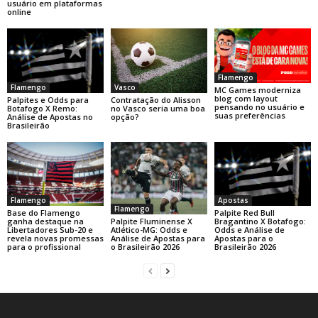
usuário em plataformas
online
Flamengo
Flamengo
Vasco
MC Games moderniza
blog com layout
Palpites e Odds para
Contratação do Alisson
pensando no usuário e
Botafogo X Remo:
no Vasco seria uma boa
suas preferências
Análise de Apostas no
opção?
Brasileirão
Flamengo
Apostas
Flamengo
Base do Flamengo
Palpite Red Bull
Palpite Fluminense X
ganha destaque na
Bragantino X Botafogo:
Atlético-MG: Odds e
Libertadores Sub-20 e
Odds e Análise de
Análise de Apostas para
revela novas promessas
Apostas para o
o Brasileirão 2026
para o profissional
Brasileirão 2026