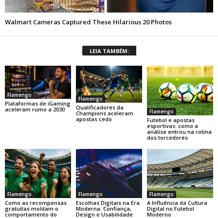
LEIA TAMBÉM:
Flamengo
Flamengo
Plataformas de iGaming
Qualificadores da
aceleram rumo a 2030
Flamengo
Champions aceleram
apostas cedo
Futebol e apostas
esportivas: como a
análise entrou na rotina
dos torcedores
Flamengo
Flamengo
Flamengo
Como as recompensas
Escolhas Digitais na Era
A Influência da Cultura
gratuitas moldam o
Moderna: Confiança,
Digital no Futebol
comportamento do
Design e Usabilidade
Moderno