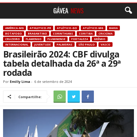
AMÉRICA-MG
ATHLETICO-PR
ATLÉTICO-GO
ATLÉTICO-MG
BAHIA
BOTAFOGO
BRAGANTINO
CORINTHIANS
CORITIBA
CRICIÚMA
CRUZEIRO
FLAMENGO
FLUMINENSE
FORTALEZA
GRÊMIO
INTERNACIONAL
JUVENTUDE
PALMEIRAS
SÃO PAULO
VASCO
Brasileirão 2024: CBF divulga
tabela detalhada da 26ª a 29ª
rodada
Por
Emilly Lima
-
6 de setembro de 2024
Compartilhe: