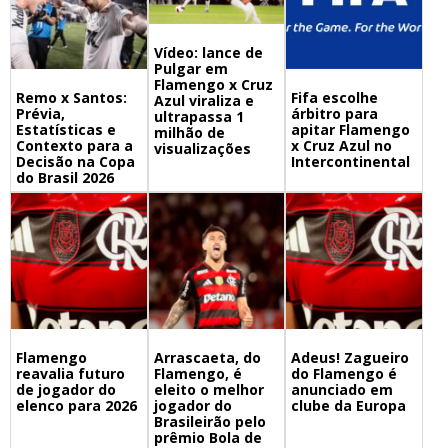
Vídeo: lance de
Pulgar em
Flamengo x Cruz
Remo x Santos:
Fifa escolhe
Azul viraliza e
Prévia,
árbitro para
ultrapassa 1
Estatísticas e
apitar Flamengo
milhão de
Contexto para a
x Cruz Azul no
visualizações
Decisão na Copa
Intercontinental
do Brasil 2026
Flamengo
Arrascaeta, do
Adeus! Zagueiro
reavalia futuro
Flamengo, é
do Flamengo é
de jogador do
eleito o melhor
anunciado em
elenco para 2026
jogador do
clube da Europa
Brasileirão pelo
prêmio Bola de