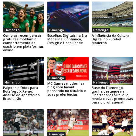
Flamengo
Flamengo
Flamengo
Como as recompensas
Escolhas Digitais na Era
A Influência da Cultura
gratuitas moldam o
Moderna: Confiança,
Digital no Futebol
comportamento do
Design e Usabilidade
Moderno
usuário em plataformas
online
Flamengo
Flamengo
Flamengo
MC Games moderniza
blog com layout
Base do Flamengo
Palpites e Odds para
pensando no usuário e
ganha destaque na
Botafogo X Remo:
suas preferências
Libertadores Sub-20 e
Análise de Apostas no
revela novas promessas
Brasileirão
para o profissional
Flamengo