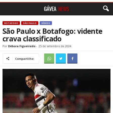
BOTAFOGO
SÃO PAULO
VÍDEOS
São Paulo x Botafogo: vidente
crava classificado
Por
Débora Figueiredo
-
25 de setembro de 2024
Compartilhe: