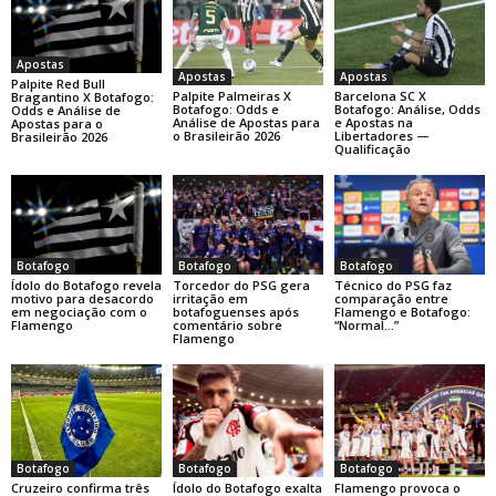
Apostas
Apostas
Apostas
Palpite Red Bull
Palpite Palmeiras X
Barcelona SC X
Bragantino X Botafogo:
Botafogo: Odds e
Botafogo: Análise, Odds
Odds e Análise de
Análise de Apostas para
e Apostas na
Apostas para o
o Brasileirão 2026
Libertadores —
Brasileirão 2026
Qualificação
Botafogo
Botafogo
Botafogo
Ídolo do Botafogo revela
Torcedor do PSG gera
Técnico do PSG faz
motivo para desacordo
irritação em
comparação entre
em negociação com o
botafoguenses após
Flamengo e Botafogo:
Flamengo
comentário sobre
“Normal…”
Flamengo
Botafogo
Botafogo
Botafogo
Cruzeiro confirma três
Ídolo do Botafogo exalta
Flamengo provoca o