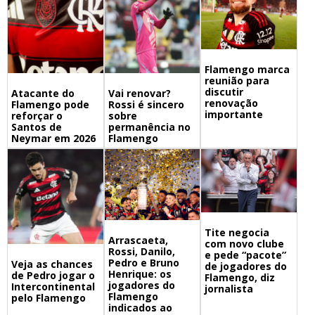
Flamengo marca
reunião para
discutir
Atacante do
Vai renovar?
renovação
Flamengo pode
Rossi é sincero
importante
reforçar o
sobre
Santos de
permanência no
Neymar em 2026
Flamengo
Tite negocia
Arrascaeta,
com novo clube
Rossi, Danilo,
e pede “pacote”
Pedro e Bruno
Veja as chances
de jogadores do
Henrique: os
de Pedro jogar o
Flamengo, diz
jogadores do
Intercontinental
jornalista
Flamengo
pelo Flamengo
indicados ao