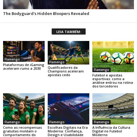
LEIA TAMBÉM:
Flamengo
Flamengo
Plataformas de iGaming
Qualificadores da
aceleram rumo a 2030
Flamengo
Champions aceleram
apostas cedo
Futebol e apostas
esportivas: como a
análise entrou na rotina
dos torcedores
Flamengo
Flamengo
Flamengo
Como as recompensas
Escolhas Digitais na Era
A Influência da Cultura
gratuitas moldam o
Moderna: Confiança,
Digital no Futebol
comportamento do
Design e Usabilidade
Moderno