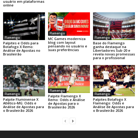
usuário em plataformas
online
Flamengo
Flamengo
Flamengo
MC Games moderniza
blog com layout
Base do Flamengo
Palpites e Odds para
pensando no usuário e
ganha destaque na
Botafogo X Remo:
suas preferências
Libertadores Sub-20 e
Análise de Apostas no
revela novas promessas
Brasileirão
para o profissional
Flamengo
Flamengo
Flamengo
Palpite Flamengo X
Palpite Fluminense X
Palpites Botafogo X
Remo: Odds e Análise
Atlético-MG: Odds e
Flamengo: Odds e
de Apostas para o
Análise de Apostas para
Análise de Apostas para
Brasileirão 2026
o Brasileirão 2026
o Brasileirão 2026