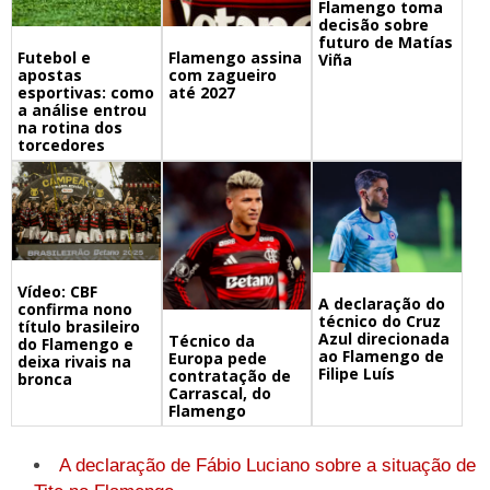
Flamengo toma
decisão sobre
futuro de Matías
Futebol e
Flamengo assina
Viña
apostas
com zagueiro
esportivas: como
até 2027
a análise entrou
na rotina dos
torcedores
Vídeo: CBF
A declaração do
confirma nono
técnico do Cruz
título brasileiro
Azul direcionada
Técnico da
do Flamengo e
ao Flamengo de
Europa pede
deixa rivais na
Filipe Luís
contratação de
bronca
Carrascal, do
Flamengo
A declaração de Fábio Luciano sobre a situação de