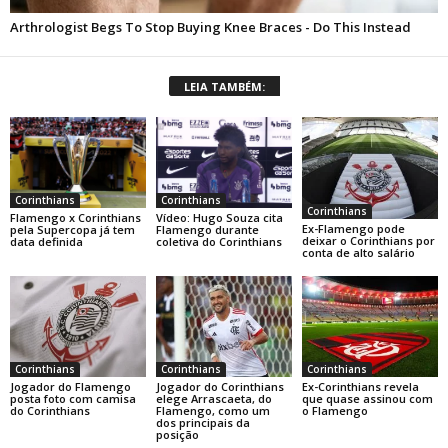
LEIA TAMBÉM:
Corinthians
Corinthians
Corinthians
Flamengo x Corinthians
Vídeo: Hugo Souza cita
Ex-Flamengo pode
pela Supercopa já tem
Flamengo durante
deixar o Corinthians por
data definida
coletiva do Corinthians
conta de alto salário
Corinthians
Corinthians
Corinthians
Jogador do Flamengo
Jogador do Corinthians
Ex-Corinthians revela
posta foto com camisa
elege Arrascaeta, do
que quase assinou com
do Corinthians
Flamengo, como um
o Flamengo
dos principais da
posição