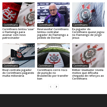
Corinthians
Corinthians
Corinthians
Corinthians tentou ‘usar’
Reviravolta! Corinthians
Ex-jogador do
o Flamengo para
tentou contratar
Corinthians quase jogou
assinar com novo
jogador do Flamengo a
no Flamengo de Jorge
patrocinador
pedido de Dorival
Jesus
Corinthians
Corinthians
Corinthians
Rival contrata jogador
Corinthians corre risco
Kléber Gladiador revela
do Corinthians pagando
de punição no
motivo que dificulta
multa milionária
Brasileirão por transfer
chegada de reforços ao
ban
Corinthians