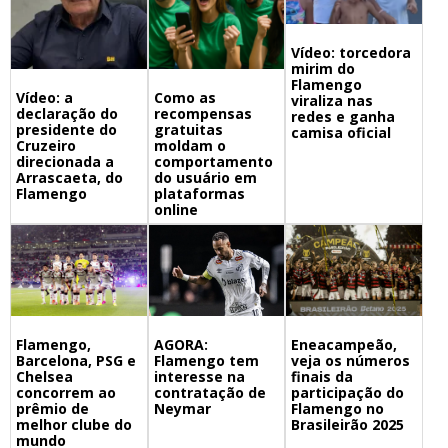
Vídeo: torcedora
mirim do
Flamengo
Vídeo: a
Como as
viraliza nas
declaração do
recompensas
redes e ganha
presidente do
gratuitas
camisa oficial
Cruzeiro
moldam o
direcionada a
comportamento
Arrascaeta, do
do usuário em
Flamengo
plataformas
online
Flamengo,
Eneacampeão,
AGORA:
Barcelona, PSG e
veja os números
Flamengo tem
Chelsea
finais da
interesse na
concorrem ao
participação do
contratação de
prêmio de
Flamengo no
Neymar
melhor clube do
Brasileirão 2025
mundo