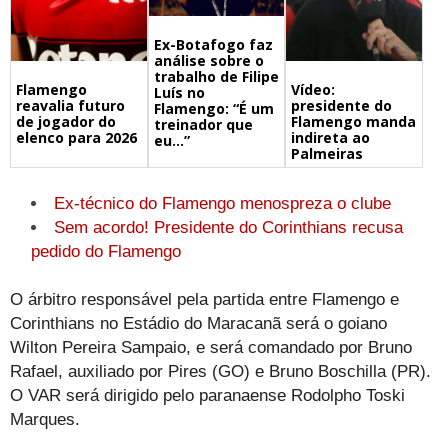
Ex-Botafogo faz
análise sobre o
trabalho de Filipe
Flamengo
Vídeo:
Luís no
reavalia futuro
presidente do
Flamengo: “É um
de jogador do
Flamengo manda
treinador que
elenco para 2026
indireta ao
eu…”
Palmeiras
Ex-técnico do Flamengo menospreza o clube
Sem acordo! Presidente do Corinthians recusa
pedido do Flamengo
O árbitro responsável pela partida entre Flamengo e
Corinthians no Estádio do Maracanã será o goiano
Wilton Pereira Sampaio, e será comandado por Bruno
Rafael, auxiliado por Pires (GO) e Bruno Boschilla (PR).
O VAR será dirigido pelo paranaense Rodolpho Toski
Marques.