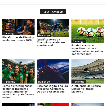
LEIA TAMBÉM:
Flamengo
Flamengo
Plataformas de iGaming
Qualificadores da
aceleram rumo a 2030
Flamengo
Champions aceleram
apostas cedo
Futebol e apostas
esportivas: como a
análise entrou na rotina
dos torcedores
Flamengo
Flamengo
Flamengo
Como as recompensas
Escolhas Digitais na Era
A Influência da Cultura
gratuitas moldam o
Moderna: Confiança,
Digital no Futebol
comportamento do
Design e Usabilidade
Moderno
usuário em plataformas
online