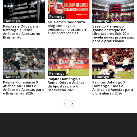
Flamengo
Flamengo
Flamengo
MC Games moderniza
blog com layout
Base do Flamengo
Palpites e Odds para
pensando no usuário e
ganha destaque na
Botafogo X Remo:
suas preferências
Libertadores Sub-20 e
Análise de Apostas no
revela novas promessas
Brasileirão
para o profissional
Flamengo
Flamengo
Flamengo
Palpite Flamengo X
Palpite Fluminense X
Palpites Botafogo X
Remo: Odds e Análise
Atlético-MG: Odds e
Flamengo: Odds e
de Apostas para o
Análise de Apostas para
Análise de Apostas para
Brasileirão 2026
o Brasileirão 2026
o Brasileirão 2026