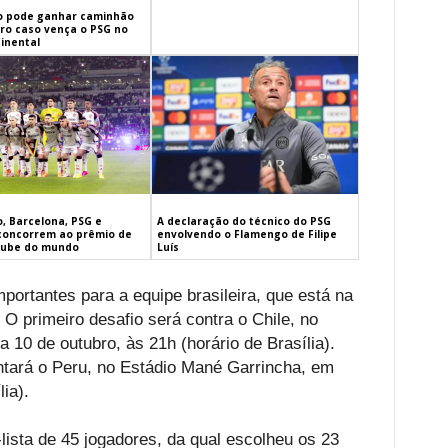
 pode ganhar caminhão
iro caso vença o PSG no
inental
, Barcelona, PSG e
A declaração do técnico do PSG
concorrem ao prêmio de
envolvendo o Flamengo de Filipe
lube do mundo
Luís
rtantes para a equipe brasileira, que está na
 O primeiro desafio será contra o Chile, no
a 10 de outubro, às 21h (horário de Brasília).
ntará o Peru, no Estádio Mané Garrincha, em
ia).
lista de 45 jogadores, da qual escolheu os 23