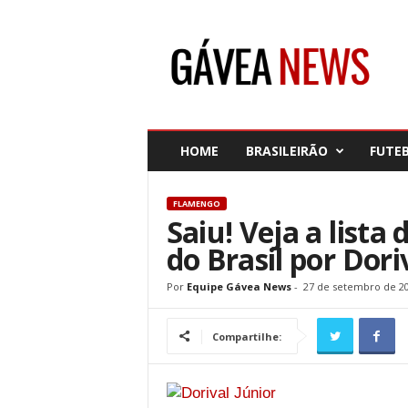
G
á
v
e
a
N
e
HOME
BRASILEIRÃO
FUTE
w
s
FLAMENGO
Saiu! Veja a lista
do Brasil por Doriv
Por
Equipe Gávea News
-
27 de setembro de 2
Compartilhe: