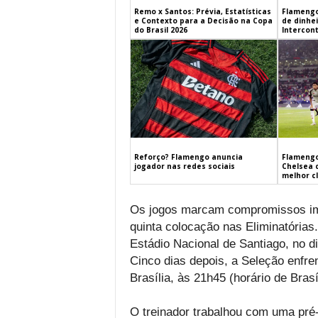
Remo x Santos: Prévia, Estatísticas
Flamengo
e Contexto para a Decisão na Copa
de dinhe
do Brasil 2026
Intercont
Flamengo
Reforço? Flamengo anuncia
Chelsea 
jogador nas redes sociais
melhor c
Os jogos marcam compromissos impo
quinta colocação nas Eliminatórias.
Estádio Nacional de Santiago, no di
Cinco dias depois, a Seleção enfre
Brasília, às 21h45 (horário de Brasíl
O treinador trabalhou com uma pré-