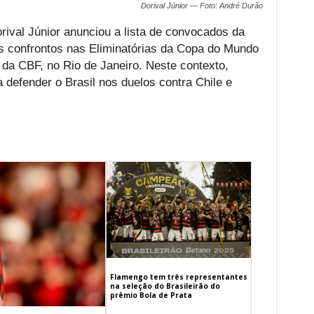
Dorival Júnior — Foto: André Durão
orival Júnior anunciou a lista de convocados da
os confrontos nas Eliminatórias da Copa do Mundo
da CBF, no Rio de Janeiro. Neste contexto,
 defender o Brasil nos duelos contra Chile e
Flamengo tem três representantes
na seleção do Brasileirão do
prêmio Bola de Prata