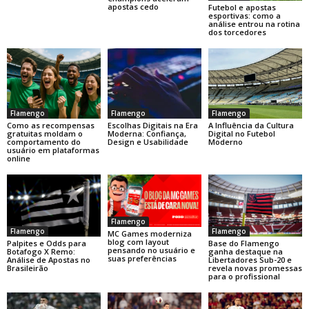
apostas cedo
Futebol e apostas
esportivas: como a
análise entrou na rotina
dos torcedores
Flamengo
Flamengo
Flamengo
Como as recompensas
Escolhas Digitais na Era
A Influência da Cultura
gratuitas moldam o
Moderna: Confiança,
Digital no Futebol
comportamento do
Design e Usabilidade
Moderno
usuário em plataformas
online
Flamengo
Flamengo
Flamengo
MC Games moderniza
blog com layout
Base do Flamengo
Palpites e Odds para
pensando no usuário e
ganha destaque na
Botafogo X Remo:
suas preferências
Libertadores Sub-20 e
Análise de Apostas no
revela novas promessas
Brasileirão
para o profissional