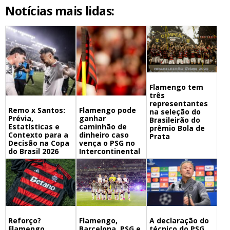
Notícias mais lidas:
Flamengo tem
três
representantes
Remo x Santos:
Flamengo pode
na seleção do
Prévia,
ganhar
Brasileirão do
Estatísticas e
caminhão de
prêmio Bola de
Contexto para a
dinheiro caso
Prata
Decisão na Copa
vença o PSG no
do Brasil 2026
Intercontinental
Flamengo,
A declaração do
Reforço?
Barcelona, PSG e
técnico do PSG
Flamengo