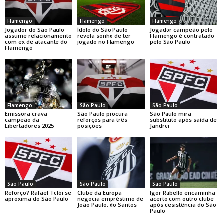
Flamengo
Flamengo
Flamengo
Jogador do São Paulo
Ídolo do São Paulo
Jogador campeão pelo
assume relacionamento
revela sonho de ter
Flamengo é contratado
com ex de atacante do
jogado no Flamengo
pelo São Paulo
Flamengo
Flamengo
São Paulo
São Paulo
Emissora crava
São Paulo procura
São Paulo mira
campeão da
reforços para três
substituto após saída de
Libertadores 2025
posições
Jandrei
São Paulo
São Paulo
São Paulo
Reforço? Rafael Tolói se
Clube da Europa
Igor Rabello encaminha
aproxima do São Paulo
negocia empréstimo de
acerto com outro clube
João Paulo, do Santos
após desistência do São
Paulo