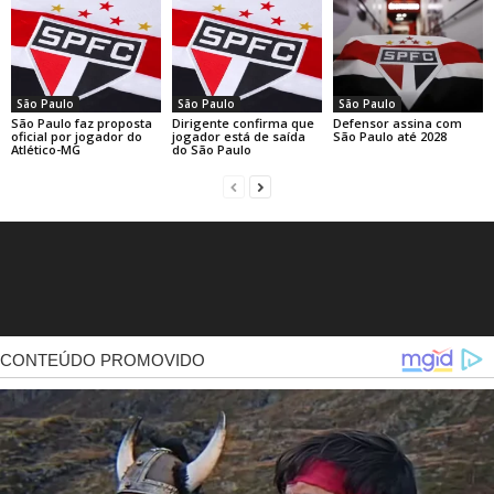
São Paulo
São Paulo
São Paulo
São Paulo faz proposta
Dirigente confirma que
Defensor assina com
oficial por jogador do
jogador está de saída
São Paulo até 2028
Atlético-MG
do São Paulo