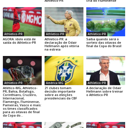
Athletico-PR
cria do Fluminense
Athletico-PR
Athletico-PR
Athletico-PR
AGORA: ídolo está de
Athletico-PR: a
Saiba quando será o
saída do Athletico-PR
declaração de Odair
sorteio das oitavas de
Hellmann após vitória
final da Copa do Brasil
na estreia
Athletico-PR
América-MG
Athletico-PR
Atlético-MG, Athletico-
21 clubes tomam
A declaração de Odair
PR, Bahia, Botafogo,
decisão importante
Hellmann sobre treinar
Corinthians, Cruzeiro,
sobre as eleições
o Athletico-PR
Internacional,
presidenciais da CBF
Flamengo, Fluminense,
Pameiras, Vasco e mais:
os times classificados
para as oitavas de final
da Copa do...