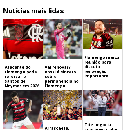
Notícias mais lidas:
Flamengo marca
reunião para
discutir
Atacante do
Vai renovar?
renovação
Flamengo pode
Rossi é sincero
importante
reforçar o
sobre
Santos de
permanência no
Neymar em 2026
Flamengo
Tite negocia
Arrascaeta,
com novo clube