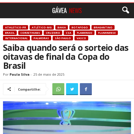
ATHLETICO-PR
ATLÉTICO-MG
BAHIA
BOTAFOGO
BRAGANTINO
BRASIL
CORINTHIANS
CRUZEIRO
CSA
FLAMENGO
FLUMINENSE
INTERNACIONAL
PALMEIRAS
SÃO PAULO
VASCO
Saiba quando será o sorteio das
oitavas de final da Copa do
Brasil
Por
Paula Silva
-
25 de maio de 2025
Compartilhe: