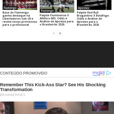
Flamengo
Apostas
Flamengo
Base do Flamengo
Palpite Red Bull
Palpite Fluminense X
ganha destaque na
Bragantino X Botafogo:
Atlético-MG: Odds e
Libertadores Sub-20 e
Odds e Análise de
Análise de Apostas para
revela novas promessas
Apostas para o
o Brasileirão 2026
para o profissional
Brasileirão 2026