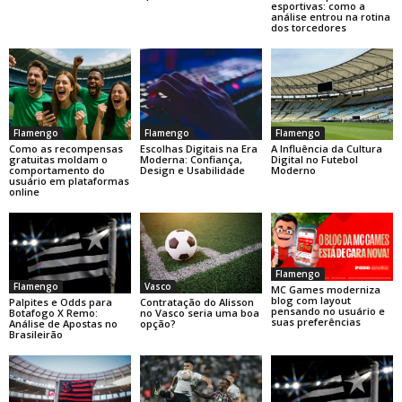
esportivas: como a
análise entrou na rotina
dos torcedores
Flamengo
Flamengo
Flamengo
Como as recompensas
Escolhas Digitais na Era
A Influência da Cultura
gratuitas moldam o
Moderna: Confiança,
Digital no Futebol
comportamento do
Design e Usabilidade
Moderno
usuário em plataformas
online
Flamengo
Flamengo
Vasco
MC Games moderniza
blog com layout
Palpites e Odds para
Contratação do Alisson
pensando no usuário e
Botafogo X Remo:
no Vasco seria uma boa
suas preferências
Análise de Apostas no
opção?
Brasileirão