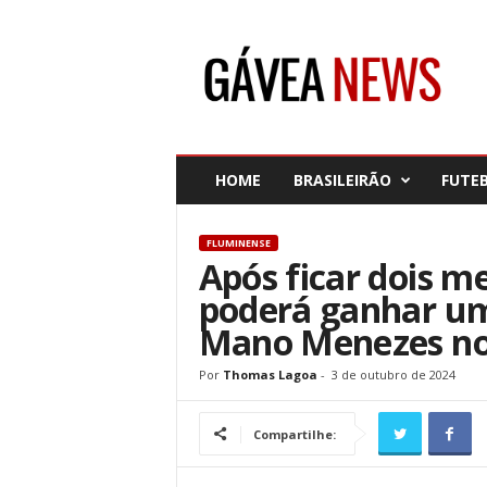
G
á
v
e
a
N
e
HOME
BRASILEIRÃO
FUTE
w
s
FLUMINENSE
Após ficar dois me
poderá ganhar u
Mano Menezes no
Por
Thomas Lagoa
-
3 de outubro de 2024
Compartilhe: