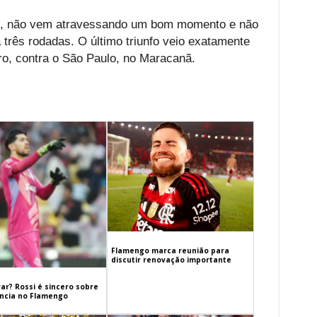
, não vem atravessando um bom momento e não
três rodadas. O último triunfo veio exatamente
ro, contra o São Paulo, no Maracanã.
Flamengo marca reunião para
discutir renovação importante
ar? Rossi é sincero sobre
cia no Flamengo