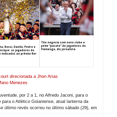
Tite negocia com novo clube e
pede “pacote” de jogadores do
a, Rossi, Danilo, Pedro e
Flamengo, diz jornalista
nrique: os jogadores do
 indicados ao prêmio Rei
ourt direcionada a Jhon Arias
 Mano Menezes
ventude, por 2 a 1, no Alfredo Jaconi, para o
 para o Atlético Goianiense, atual lanterna da
se último revés ocorreu no último sábado (29), em