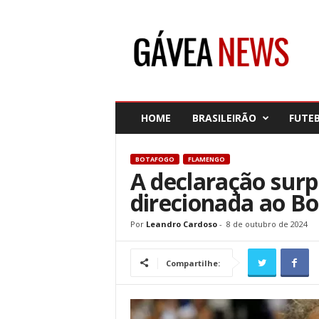
G
á
v
e
a
N
e
HOME
BRASILEIRÃO
FUTE
w
s
BOTAFOGO
FLAMENGO
A declaração surp
direcionada ao B
Por
Leandro Cardoso
-
8 de outubro de 2024
Compartilhe: