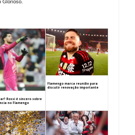
 Glorioso.
Flamengo marca reunião para
discutir renovação importante
ar? Rossi é sincero sobre
cia no Flamengo