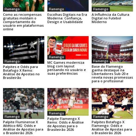
Flamengo
Flamengo
Flamengo
Como as recompensas
Escolhas Digitais na Era
A Influência da Cultura
gratuitas moldam o
Moderna: Confiança,
Digital no Futebol
comportamento do
Design e Usabilidade
Moderno
usuário em plataformas
online
Flamengo
Flamengo
Flamengo
MC Games moderniza
blog com layout
Base do Flamengo
Palpites e Odds para
pensando no usuário e
ganha destaque na
Botafogo X Remo:
suas preferências
Libertadores Sub-20 e
Análise de Apostas no
revela novas promessas
Brasileirão
para o profissional
Flamengo
Flamengo
Flamengo
Palpite Flamengo X
Palpite Fluminense X
Palpites Botafogo X
Remo: Odds e Análise
Atlético-MG: Odds e
Flamengo: Odds e
de Apostas para o
Análise de Apostas para
Análise de Apostas para
Brasileirão 2026
o Brasileirão 2026
o Brasileirão 2026