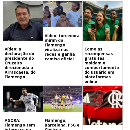
Vídeo: torcedora
mirim do
Flamengo
Vídeo: a
Como as
viraliza nas
declaração do
recompensas
redes e ganha
presidente do
gratuitas
camisa oficial
Cruzeiro
moldam o
direcionada a
comportamento
Arrascaeta, do
do usuário em
Flamengo
plataformas
online
Flamengo,
AGORA:
Barcelona, PSG e
Flamengo tem
Chelsea
interesse na