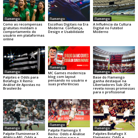
Flamengo
Flamengo
Flamengo
Como as recompensas
Escolhas Digitais na Era
A Influência da Cultura
gratuitas moldam o
Moderna: Confiança,
Digital no Futebol
comportamento do
Design e Usabilidade
Moderno
usuário em plataformas
online
Flamengo
Flamengo
Flamengo
MC Games moderniza
blog com layout
Base do Flamengo
Palpites e Odds para
pensando no usuário e
ganha destaque na
Botafogo X Remo:
suas preferências
Libertadores Sub-20 e
Análise de Apostas no
revela novas promessas
Brasileirão
para o profissional
Flamengo
Flamengo
Flamengo
Palpite Flamengo X
Palpite Fluminense X
Palpites Botafogo X
Remo: Odds e Análise
Atlético-MG: Odds e
Flamengo: Odds e
de Apostas para o