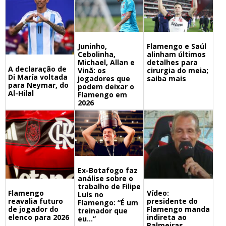
Juninho,
Flamengo e Saúl
Cebolinha,
alinham últimos
Michael, Allan e
detalhes para
A declaração de
Vinã: os
cirurgia do meia;
Di María voltada
jogadores que
saiba mais
para Neymar, do
podem deixar o
Al-Hilal
Flamengo em
2026
Ex-Botafogo faz
análise sobre o
trabalho de Filipe
Flamengo
Vídeo:
Luís no
reavalia futuro
presidente do
Flamengo: “É um
de jogador do
Flamengo manda
treinador que
elenco para 2026
indireta ao
eu…”
Palmeiras