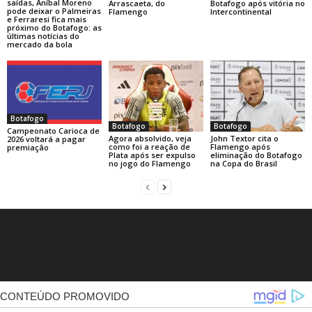
saídas, Aníbal Moreno
Arrascaeta, do
Botafogo após vitória no
pode deixar o Palmeiras
Flamengo
Intercontinental
e Ferraresi fica mais
próximo do Botafogo: as
últimas notícias do
mercado da bola
Botafogo
Botafogo
Botafogo
Campeonato Carioca de
Agora absolvido, veja
John Textor cita o
2026 voltará a pagar
como foi a reação de
Flamengo após
premiação
Plata após ser expulso
eliminação do Botafogo
no jogo do Flamengo
na Copa do Brasil