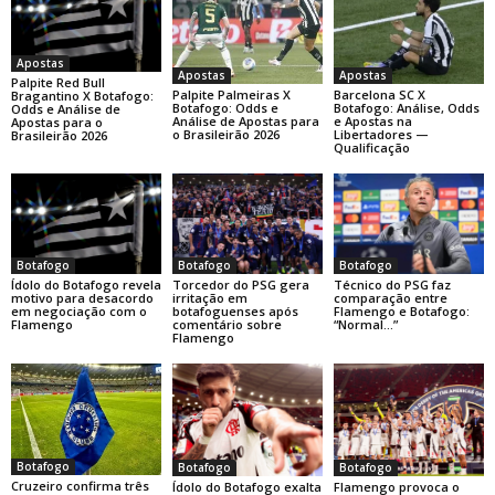
Apostas
Apostas
Apostas
Palpite Red Bull
Palpite Palmeiras X
Barcelona SC X
Bragantino X Botafogo:
Botafogo: Odds e
Botafogo: Análise, Odds
Odds e Análise de
Análise de Apostas para
e Apostas na
Apostas para o
o Brasileirão 2026
Libertadores —
Brasileirão 2026
Qualificação
Botafogo
Botafogo
Botafogo
Ídolo do Botafogo revela
Torcedor do PSG gera
Técnico do PSG faz
motivo para desacordo
irritação em
comparação entre
em negociação com o
botafoguenses após
Flamengo e Botafogo:
Flamengo
comentário sobre
“Normal…”
Flamengo
Botafogo
Botafogo
Botafogo
Cruzeiro confirma três
Ídolo do Botafogo exalta
Flamengo provoca o