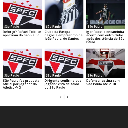
São Paulo
São Paulo
São Paulo
Reforço? Rafael Tolói se
Clube da Europa
Igor Rabello encaminha
aproxima do São Paulo
negocia empréstimo de
acerto com outro clube
João Paulo, do Santos
após desistência do São
Paulo
São Paulo
São Paulo
São Paulo
São Paulo faz proposta
Dirigente confirma que
Defensor assina com
oficial por jogador do
jogador está de saída
São Paulo até 2028
Atlético-MG
do São Paulo