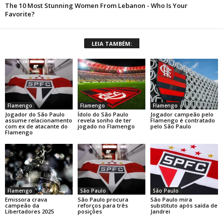
LEIA TAMBÉM:
Flamengo
Flamengo
Flamengo
Jogador do São Paulo
Ídolo do São Paulo
Jogador campeão pelo
assume relacionamento
revela sonho de ter
Flamengo é contratado
com ex de atacante do
jogado no Flamengo
pelo São Paulo
Flamengo
Flamengo
São Paulo
São Paulo
Emissora crava
São Paulo procura
São Paulo mira
campeão da
reforços para três
substituto após saída de
Libertadores 2025
posições
Jandrei