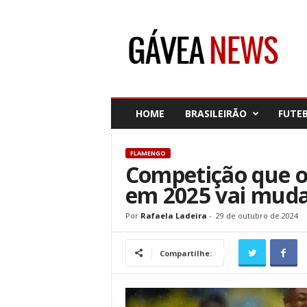
G
á
v
e
a
N
e
HOME
BRASILEIRÃO
FUTE
w
s
FLAMENGO
Competição que o
em 2025 vai muda
Por
Rafaela Ladeira
-
29 de outubro de 2024
Compartilhe: