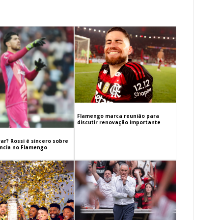
Flamengo marca reunião para
discutir renovação importante
ar? Rossi é sincero sobre
cia no Flamengo