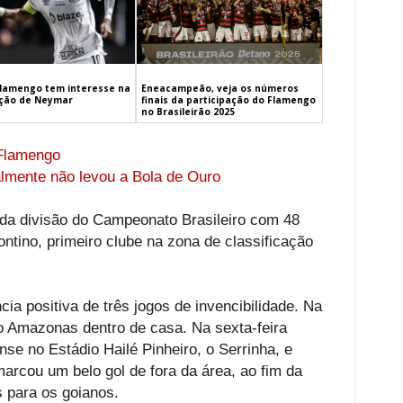
Eneacampeão, veja os números
lamengo tem interesse na
finais da participação do Flamengo
ção de Neymar
no Brasileirão 2025
 Flamengo
ealmente não levou a Bola de Ouro
da divisão do Campeonato Brasileiro com 48
ntino, primeiro clube na zona de classificação
 positiva de três jogos de invencibilidade. Na
 Amazonas dentro de casa. Na sexta-feira
se no Estádio Hailé Pinheiro, o Serrinha, e
arcou um belo gol de fora da área, ao fim da
s para os goianos.