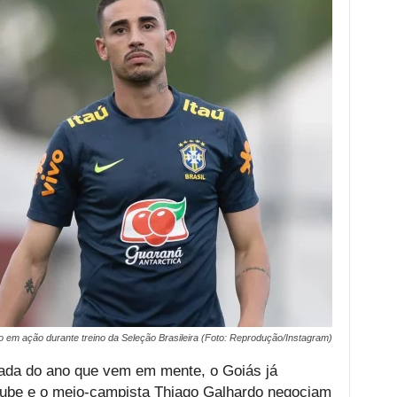
 em ação durante treino da Seleção Brasileira (Foto: Reprodução/Instagram)
ada do ano que vem em mente, o Goiás já
lube e o meio-campista Thiago Galhardo negociam