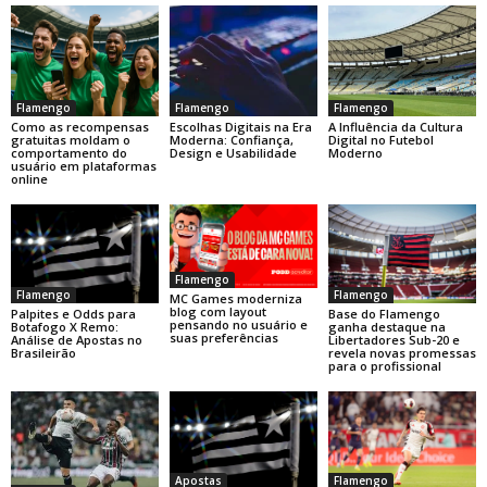
Flamengo
Flamengo
Flamengo
Como as recompensas
Escolhas Digitais na Era
A Influência da Cultura
gratuitas moldam o
Moderna: Confiança,
Digital no Futebol
comportamento do
Design e Usabilidade
Moderno
usuário em plataformas
online
Flamengo
Flamengo
Flamengo
MC Games moderniza
blog com layout
Base do Flamengo
Palpites e Odds para
pensando no usuário e
ganha destaque na
Botafogo X Remo:
suas preferências
Libertadores Sub-20 e
Análise de Apostas no
revela novas promessas
Brasileirão
para o profissional
Apostas
Flamengo