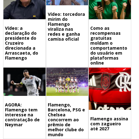
Vídeo: torcedora
mirim do
Flamengo
Vídeo: a
Como as
viraliza nas
declaração do
recompensas
redes e ganha
presidente do
gratuitas
camisa oficial
Cruzeiro
moldam o
direcionada a
comportamento
Arrascaeta, do
do usuário em
Flamengo
plataformas
online
Flamengo,
AGORA:
Barcelona, PSG e
Flamengo tem
Chelsea
interesse na
Flamengo assina
concorrem ao
contratação de
com zagueiro
prêmio de
Neymar
até 2027
melhor clube do
mundo