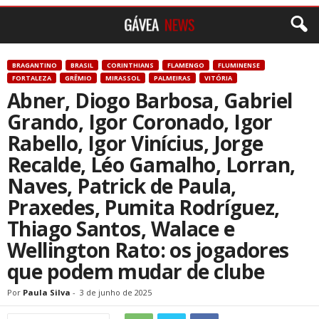
BRAGANTINO
BRASIL
CORINTHIANS
FLAMENGO
FLUMINENSE
FORTALEZA
GRÊMIO
MIRASSOL
PALMEIRAS
VITÓRIA
Abner, Diogo Barbosa, Gabriel
Grando, Igor Coronado, Igor
Rabello, Igor Vinícius, Jorge
Recalde, Léo Gamalho, Lorran,
Naves, Patrick de Paula,
Praxedes, Pumita Rodríguez,
Thiago Santos, Walace e
Wellington Rato: os jogadores
que podem mudar de clube
Por
Paula Silva
-
3 de junho de 2025