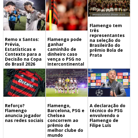
Flamengo tem
três
representantes
Remo x Santos:
Flamengo pode
na seleção do
Prévia,
ganhar
Brasileirão do
Estatísticas e
caminhão de
prêmio Bola de
Contexto para a
dinheiro caso
Prata
Decisão na Copa
vença o PSG no
do Brasil 2026
Intercontinental
Flamengo,
A declaração do
Reforço?
Barcelona, PSG e
técnico do PSG
Flamengo
Chelsea
envolvendo o
anuncia jogador
concorrem ao
Flamengo de
nas redes sociais
prêmio de
Filipe Luís
melhor clube do
mundo