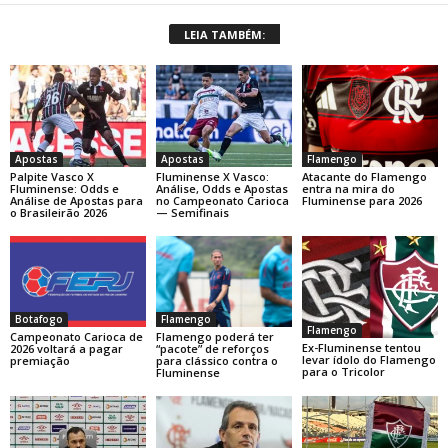
LEIA TAMBÉM:
Apostas
Apostas
Flamengo
Palpite Vasco X
Fluminense X Vasco:
Atacante do Flamengo
Fluminense: Odds e
Análise, Odds e Apostas
entra na mira do
Análise de Apostas para
no Campeonato Carioca
Fluminense para 2026
o Brasileirão 2026
— Semifinais
Botafogo
Flamengo
Flamengo
Campeonato Carioca de
Flamengo poderá ter
Ex-Fluminense tentou
2026 voltará a pagar
“pacote” de reforços
levar ídolo do Flamengo
premiação
para clássico contra o
para o Tricolor
Fluminense