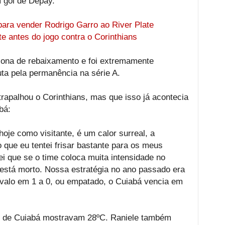
m gol de Depay.
para vender Rodrigo Garro ao River Plate
e antes do jogo contra o Corinthians
 zona de rebaixamento e foi extremamente
uta pela permanência na série A.
trapalhou o Corinthians, mas que isso já acontecia
bá:
oje como visitante, é um calor surreal, a
 que eu tentei frisar bastante para os meus
ei que se o time coloca muita intensidade no
está morto. Nossa estratégia no ano passado era
ervalo em 1 a 0, ou empatado, o Cuiabá vencia em
os de Cuiabá mostravam 28ºC. Raniele também