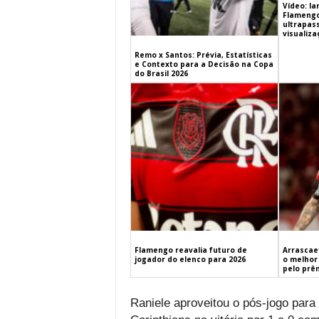
Vídeo: l
Flamengo 
ultrapas
visualiz
Remo x Santos: Prévia, Estatísticas
e Contexto para a Decisão na Copa
do Brasil 2026
Flamengo reavalia futuro de
Arrascaet
jogador do elenco para 2026
o melhor 
pelo prê
Raniele aproveitou o pós-jogo para