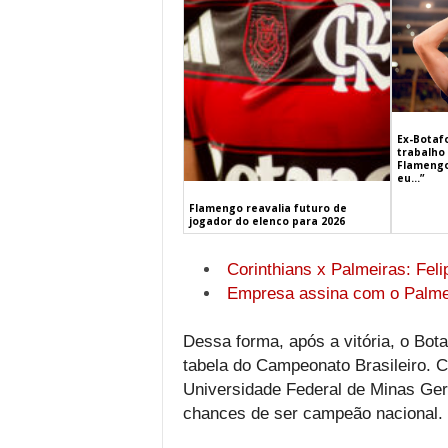
Ex-Botaf
trabalho 
Flamengo
eu…”
Flamengo reavalia futuro de
jogador do elenco para 2026
Corinthians x Palmeiras: Feli
Empresa assina com o Palme
Dessa forma, após a vitória, o Bot
tabela do Campeonato Brasileiro.
Universidade Federal de Minas Ger
chances de ser campeão nacional.