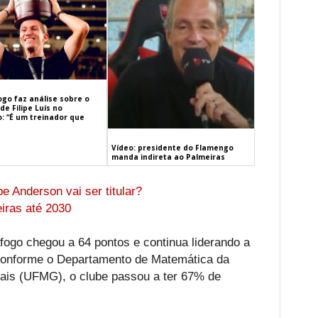
ogo faz análise sobre o
de Filipe Luís no
: “É um treinador que
Vídeo: presidente do Flamengo
manda indireta ao Palmeiras
pe Anderson vai ser titular?
iras até 2030
afogo chegou a 64 pontos e continua liderando a
 Conforme o Departamento de Matemática da
ais (UFMG), o clube passou a ter 67% de