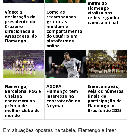
mirim do
Flamengo
Vídeo: a
Como as
viraliza nas
declaração do
recompensas
redes e ganha
presidente do
gratuitas
camisa oficial
Cruzeiro
moldam o
direcionada a
comportamento
Arrascaeta, do
do usuário em
Flamengo
plataformas
online
Flamengo,
Eneacampeão,
AGORA:
Barcelona, PSG e
veja os números
Flamengo tem
Chelsea
finais da
interesse na
concorrem ao
participação do
contratação de
prêmio de
Flamengo no
Neymar
melhor clube do
Brasileirão 2025
mundo
Em situações opostas na tabela, Flamengo e Inter