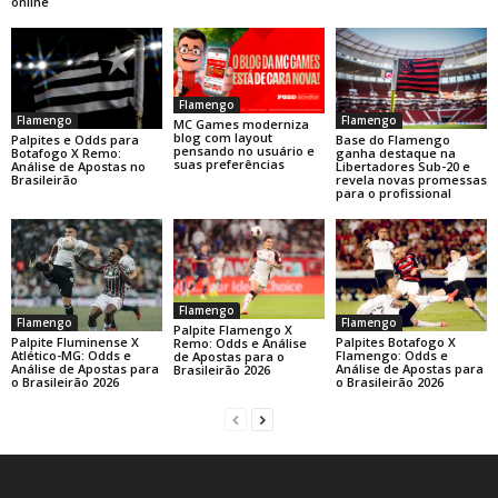
online
Flamengo
Flamengo
Flamengo
MC Games moderniza
blog com layout
Base do Flamengo
Palpites e Odds para
pensando no usuário e
ganha destaque na
Botafogo X Remo:
suas preferências
Libertadores Sub-20 e
Análise de Apostas no
revela novas promessas
Brasileirão
para o profissional
Flamengo
Flamengo
Flamengo
Palpite Flamengo X
Palpite Fluminense X
Palpites Botafogo X
Remo: Odds e Análise
Atlético-MG: Odds e
Flamengo: Odds e
de Apostas para o
Análise de Apostas para
Análise de Apostas para
Brasileirão 2026
o Brasileirão 2026
o Brasileirão 2026