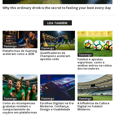
LEIA TAMBÉM:
Flamengo
Flamengo
Plataformas de iGaming
Qualificadores da
aceleram rumo a 2030
Flamengo
Champions aceleram
apostas cedo
Futebol e apostas
esportivas: como a
análise entrou na rotina
dos torcedores
Flamengo
Flamengo
Flamengo
Como as recompensas
Escolhas Digitais na Era
A Influência da Cultura
gratuitas moldam o
Moderna: Confiança,
Digital no Futebol
comportamento do
Design e Usabilidade
Moderno
usuário em plataformas