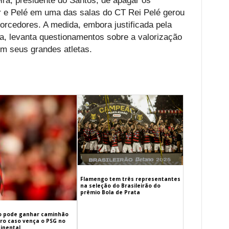
ira, presidente do Santos, de apagar os
 e Pelé em uma das salas do CT Rei Pelé gerou
rcedores. A medida, embora justificada pela
a, levanta questionamentos sobre a valorização
om seus grandes atletas.
Flamengo tem três representantes
na seleção do Brasileirão do
prêmio Bola de Prata
 pode ganhar caminhão
iro caso vença o PSG no
inental