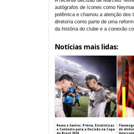
A recente decisão de Marcelo Teixe
autógrafos de ícones como Neymar
polêmica e chamou a atenção dos to
diretoria como parte de uma reform
da história do clube e a conexão c
Notícias mais lidas:
Remo x Santos: Prévia, Estatísticas
Flamengo
e Contexto para a Decisão na Copa
de dinhe
do Brasil 2026
Intercont