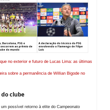
, Barcelona, PSG e
A declaração do técnico do PSG
concorrem ao prêmio de
envolvendo o Flamengo de Filipe
lube do mundo
Luís
que no exterior e futuro de Lucas Lima: as últimas
eira sobre a permanência de Willian Bigode no
 do clube
 um possível retorno à elite do Campeonato