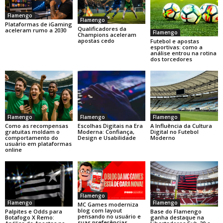
Flamengo
Flamengo
Plataformas de iGaming
Qualificadores da
aceleram rumo a 2030
Flamengo
Champions aceleram
apostas cedo
Futebol e apostas
esportivas: como a
análise entrou na rotina
dos torcedores
Flamengo
Flamengo
Flamengo
Como as recompensas
Escolhas Digitais na Era
A Influência da Cultura
gratuitas moldam o
Moderna: Confiança,
Digital no Futebol
comportamento do
Design e Usabilidade
Moderno
usuário em plataformas
online
Flamengo
Flamengo
Flamengo
MC Games moderniza
blog com layout
Base do Flamengo
Palpites e Odds para
pensando no usuário e
ganha destaque na
Botafogo X Remo:
suas preferências