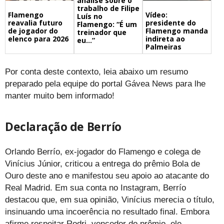
análise sobre o
trabalho de Filipe
Flamengo
Vídeo:
Luís no
reavalia futuro
presidente do
Flamengo: “É um
de jogador do
Flamengo manda
treinador que
elenco para 2026
indireta ao
eu…”
Palmeiras
Por conta deste contexto, leia abaixo um resumo
preparado pela equipe do portal Gávea News para lhe
manter muito bem informado!
Declaração de Berrío
Orlando Berrío, ex-jogador do Flamengo e colega de
Vinícius Júnior, criticou a entrega do prêmio Bola de
Ouro deste ano e manifestou seu apoio ao atacante do
Real Madrid. Em sua conta no Instagram, Berrío
destacou que, em sua opinião, Vinícius merecia o título,
insinuando uma incoerência no resultado final. Embora
afirme respeitar Rodri, vencedor do prêmio, ele