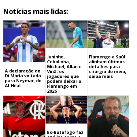
Notícias mais lidas:
Juninho,
Flamengo e Saúl
Cebolinha,
alinham últimos
Michael, Allan e
detalhes para
A declaração de
Vinã: os
cirurgia do meia;
Di María voltada
jogadores que
saiba mais
para Neymar, do
podem deixar o
Al-Hilal
Flamengo em
2026
Ex-Botafogo faz