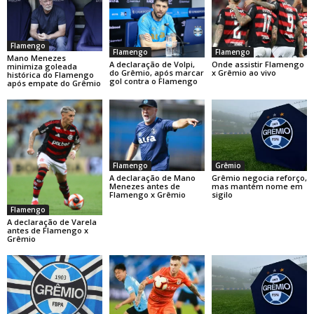
Flamengo
Flamengo
Flamengo
Mano Menezes
Onde assistir Flamengo
A declaração de Volpi,
minimiza goleada
x Grêmio ao vivo
do Grêmio, após marcar
histórica do Flamengo
gol contra o Flamengo
após empate do Grêmio
Flamengo
Grêmio
A declaração de Mano
Grêmio negocia reforço,
Menezes antes de
mas mantém nome em
Flamengo x Grêmio
sigilo
Flamengo
A declaração de Varela
antes de Flamengo x
Grêmio