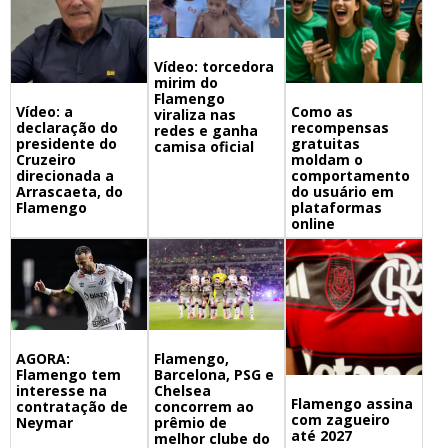
Vídeo: torcedora
mirim do
Flamengo
Vídeo: a
Como as
viraliza nas
declaração do
recompensas
redes e ganha
presidente do
gratuitas
camisa oficial
Cruzeiro
moldam o
direcionada a
comportamento
Arrascaeta, do
do usuário em
Flamengo
plataformas
online
Flamengo,
AGORA:
Barcelona, PSG e
Flamengo tem
Chelsea
interesse na
Flamengo assina
concorrem ao
contratação de
com zagueiro
prêmio de
Neymar
até 2027
melhor clube do