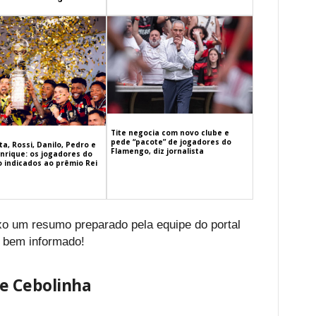
Tite negocia com novo clube e
pede “pacote” de jogadores do
a, Rossi, Danilo, Pedro e
Flamengo, diz jornalista
nrique: os jogadores do
 indicados ao prêmio Rei
ixo um resumo preparado pela equipe do portal
 bem informado!
e Cebolinha