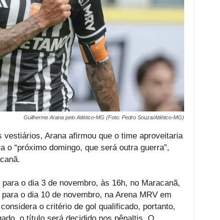
Guilherme Arana pelo Atlético-MG (Foto: Pedro Souza/Atlético-MG)
estiários, Arana afirmou que o time aproveitaria
ra o “próximo domingo, que será outra guerra”,
acanã.
o para o dia 3 de novembro, às 16h, no Maracanã,
 para o dia 10 de novembro, na Arena MRV em
onsidera o critério de gol qualificado, portanto,
do, o título será decidido nos pênaltis. O