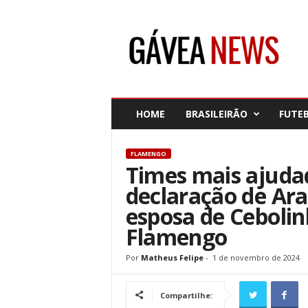
G
á
v
e
a
N
e
HOME
BRASILEIRÃO
FUTE
w
s
FLAMENGO
Times mais ajuda
declaração de Ara
esposa de Cebolin
Flamengo
Por
Matheus Felipe
-
1 de novembro de 2024
Compartilhe: